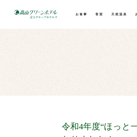
お食事
客室
天然温泉
令和4年度“ほっと