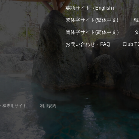
英語サイト（English）
繁体字サイト(繁体中文)
韓
簡体字サイト(简体中文）
タ
お問い合わせ・FAQ
Club
ト様専用サイト
利用規約