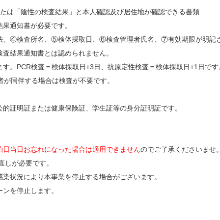
たは「陰性の検査結果」と本人確認及び居住地が確認できる書類
結果通知書が必要です。
法、④検査所名、⑤検体採取日、⑥検査管理者氏名、⑦有効期限が明記
検査結果通知書とは認められません。
す。PCR検査＝検体採取日+3日、抗原定性検査＝検体採取日+1日です
者が同伴する場合は検査が不要です。
公的証明証または健康保険証、学生証等の身分証明証です。
泊日当日お忘れになった場合は適用できません
のでご了承くださいませ
り直しが必要です。
感染状況により本事業を停止する場合がございます。
ーンを停止します。