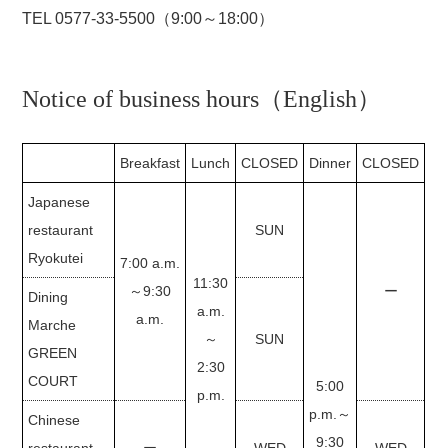
TEL 0577-33-5500（9:00～18:00）
Notice of business hours（English）
Breakfast
Lunch
CLOSED
Dinner
CLOSED
Japanese
restaurant
SUN
Ryokutei
7:00 a.m.
11:30
～9:30
ー
Dining
a.m.
a.m.
Marche
～
SUN
GREEN
2:30
COURT
5:00
p.m.
p.m.～
Chinese
9:30