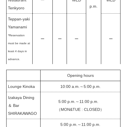
restaurant
ー
WED
WED
p.m.
Tenkyoro
Teppan-yaki
Yamanami
*Reservation
ー
ー
ー
ー
must be made at
least 4 days in
advance.
Opening hours
Lounge Kinoka
10:00 a.m.～5:00 p.m.
Izakaya Dining
5:00 p.m.～11:00 p.m.
＆ Bar
（MON&TUE : CLOSED）
SHIRAKAWAGO
5:00 p.m.～11:00 p.m.