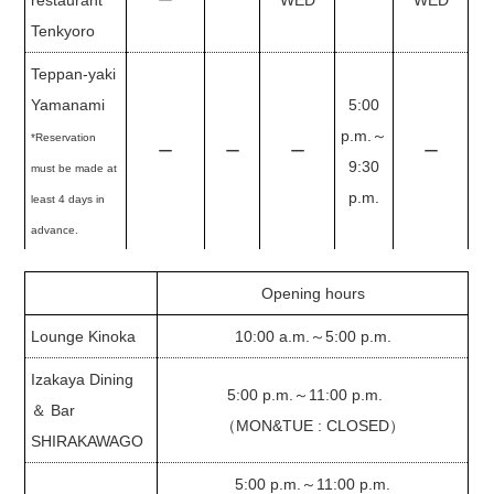
restaurant
ー
WED
WED
Tenkyoro
Teppan-yaki
Yamanami
5:00
p.m.～
*Reservation
ー
ー
ー
ー
9:30
must be made at
p.m.
least 4 days in
advance.
Opening hours
Lounge Kinoka
10:00 a.m.～5:00 p.m.
Izakaya Dining
5:00 p.m.～11:00 p.m.
＆ Bar
（MON&TUE : CLOSED）
SHIRAKAWAGO
5:00 p.m.～11:00 p.m.