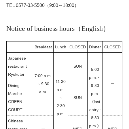
TEL 0577-33-5500（9:00～18:00）
Notice of business hours（English）
Breakfast
Lunch
CLOSED
Dinner
CLOSED
Japanese
restaurant
SUN
5:00
Ryokutei
7:00 a.m.
p.m.～
11:30
～9:30
ー
Dining
9:30
a.m.
a.m.
Marche
p.m.
～
SUN
GREEN
《last
2:30
COURT
entry :
p.m.
8:30
Chinese
p.m.》