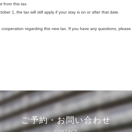
 from this tax.
er 1, the tax will still apply if your stay is on or after that date.
ooperation regarding this new tax. If you have any questions, please 
ご予約・お問い合わせ
CONTACT