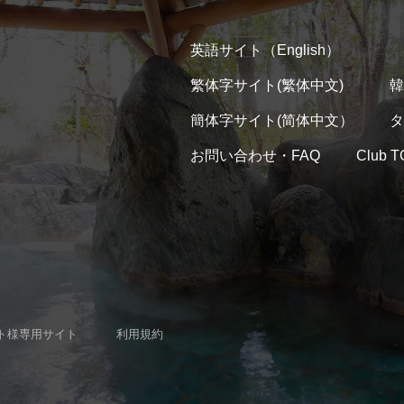
英語サイト（English）
繁体字サイト(繁体中文)
韓
簡体字サイト(简体中文）
タ
お問い合わせ・FAQ
Club
ト様専用サイト
利用規約