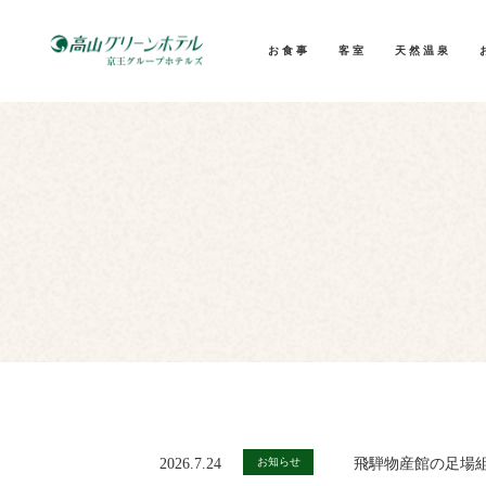
お食事
客室
天然温泉
2026.7.24
お知らせ
飛騨物産館の足場