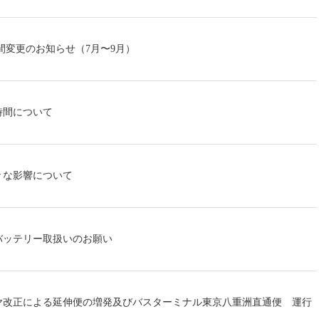
間変更のお知らせ（7月〜9月）
時間について
々な影響について
バッテリー取扱いのお願い
ヤ改正による延伸便の増発及びバスターミナル東京八重洲直通便 運行