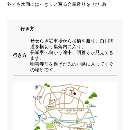
冬でも水面にはっきりと写る合掌造りをぜひ1枚
行き方
せせらぎ駐車場から吊橋を渡り、白川街
道を横切り集落内に入り、
長瀬家へ向かう途中、明善寺が見えてき
行き方
ます。
明善寺前を過ぎた先の小路に入ってすぐ
の場所です。