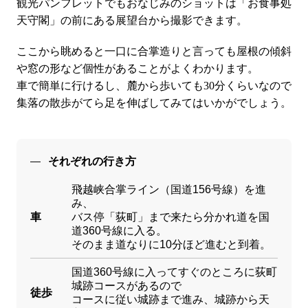
観光パンフレットでもおなじみのショットは「お食事処
天守閣」の前にある展望台から撮影できます。
ここから眺めると一口に合掌造りと言っても屋根の傾斜
や窓の形など個性があることがよくわかります。
車で簡単に行けるし、麓から歩いても30分くらいなので
集落の散歩がてら足を伸ばしてみてはいかがでしょう。
それぞれの行き方
飛越峡合掌ライン（国道156号線）を進
み、
車
バス停「荻町」まで来たら分かれ道を国
道360号線に入る。
そのまま道なりに10分ほど進むと到着。
国道360号線に入ってすぐのところに荻町
城跡コースがあるので
徒歩
コースに従い城跡まで進み、城跡から天