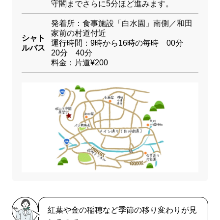
守閣までさらに5分ほど進みます。
発着所：食事施設「白水園」南側／和田
家前の村道付近
シャト
運行時間：9時から16時の毎時 00分
ル
バス
20分 40分
料金：片道¥200
紅葉や金の稲穂など季節の移り変わりが見