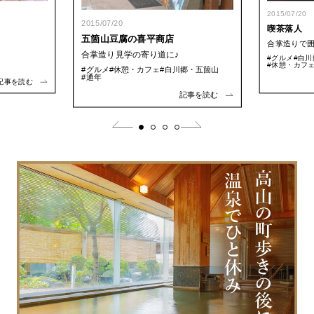
2015/07/20
2015/07/20
喫茶落人
五箇山豆腐の喜平商店
合掌造りで囲
合掌造り見学の寄り道に♪
#グルメ
#白
#休憩・カフ
#グルメ
#休憩・カフェ
#白川郷・五箇山
#通年
記事を読む
記事を読む