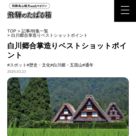
TOP
>
記事/特集一覧
>
白川郷合掌造りベストショットポイント
白川郷合掌造りベストショットポイ
ント
#スポット
#歴史・文化
#白川郷・五箇山
#通年
2026.03.23