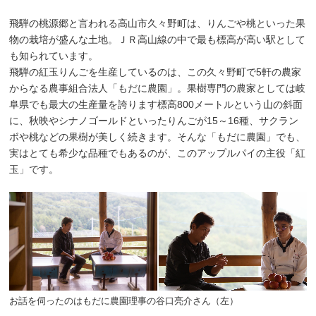
飛騨の桃源郷と言われる高山市久々野町は、りんごや桃といった果
物の栽培が盛んな土地。ＪＲ高山線の中で最も標高が高い駅として
も知られています。
飛騨の紅玉りんごを生産しているのは、この久々野町で5軒の農家
からなる農事組合法人「もだに農園」。果樹専門の農家としては岐
阜県でも最大の生産量を誇ります標高800メートルという山の斜面
に、秋映やシナノゴールドといったりんごが15～16種、サクラン
ボや桃などの果樹が美しく続きます。そんな「もだに農園」でも、
実はとても希少な品種でもあるのが、このアップルパイの主役「紅
玉」です。
お話を伺ったのはもだに農園理事の谷口亮介さん（左）