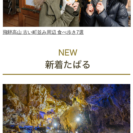
飛騨高山 古い町並み周辺 食べ歩き7選