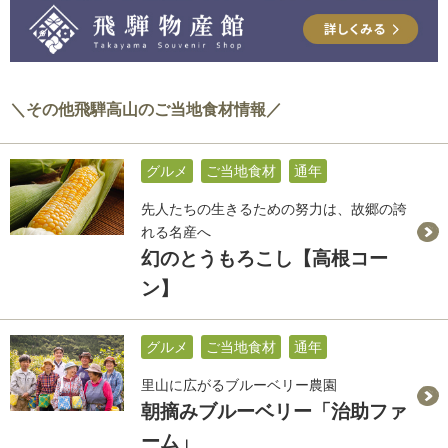
＼その他飛騨高山のご当地食材情報／
グルメ
ご当地食材
通年
先人たちの生きるための努力は、故郷の誇
れる名産へ
幻のとうもろこし【高根コー
ン】
グルメ
ご当地食材
通年
里山に広がるブルーベリー農園
朝摘みブルーベリー「治助ファ
ーム」