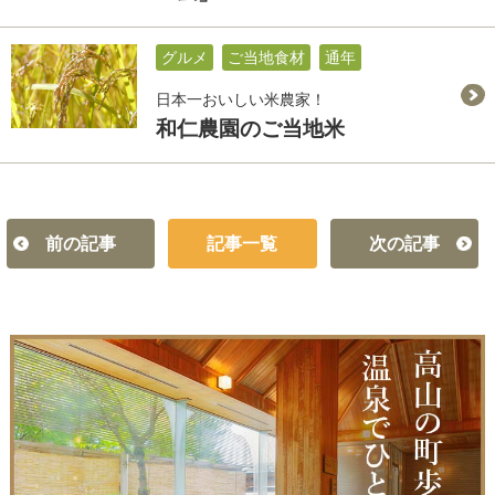
グルメ
ご当地食材
通年
日本一おいしい米農家！
和仁農園のご当地米
前の記事
記事一覧
次の記事