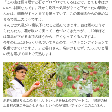
「この山は掘り返すと石がゴロゴロでてくるほどで、とても水はけ
のいい斜面なんです。秋から晩秋の気温がぐっと下がったの早朝な
んかは、朝霧がずっと谷間を覆っていて、この果樹園からの眺めは
まるで雲上のようですよ。
りんごは気温が17度以下になると熟してきます。昔は麓のほうか
らだんだん、花が咲いて実って、色づいてきたのがここ10年ほど
は気温が下がる山頂のほうから、赤くなってくるんですよ。
今年の紅玉はゆっくり色づいてきたので、ベストコンディションで
収穫できていますよ。」と谷口さん。袋掛けもせず、たっぷりと陽
の光を浴びて樹上で完熟します。
新鮮な飛騨りんごの瑞々しいおいしさを極上のデザートに。『飛騨の極
上食材の魅力を活かしきる』というのが宅野パティシィエのこだわり。