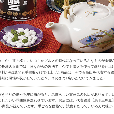
豆」か「甘々棒」。いつしかグルメの時代になっていろんなものが販売
の長瀬久兵衛では、昔ながらの製法で、今でも炭火を使って商品を仕上
原料から1週間も手間暇かけて仕上げた商品は、今でも高山を代表する銘
特別に現場を覗かせていただき、そのまま1袋いただいてきました♪
突き当りの信号を左に曲がると、老舗らしい雰囲気のお店があります。
むしたいい雰囲気を漂わせています。お店には、代表銘菓【馬印三嶋豆
しい商品が並んでいます。手ごろな価格で、試食もあって、いろんな味が