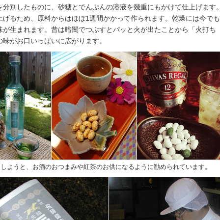
を分別したものに、砂糖とでんぷんの溶液を幾重にもかけて仕上げます
上げるため、原料からはほぼ1週間かかって作られます。乾燥には今でも
味が生まれます。昔は暗闇でつぶすとパッと火が出たことから「火打ち
の味がお口いっぱいに広がります。
案しようと、お酒のおつまみや紅茶のお供になるように勧められています。