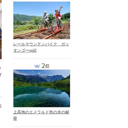
レールマウンテンバイク ガッ
タンゴーvol2
さ
げ
店
上高地のエメラルド色の水の秘
】
密