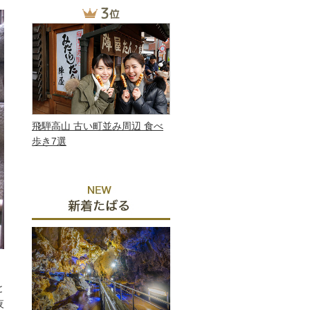
飛騨高山 古い町並み周辺 食べ
歩き7選
と
夜