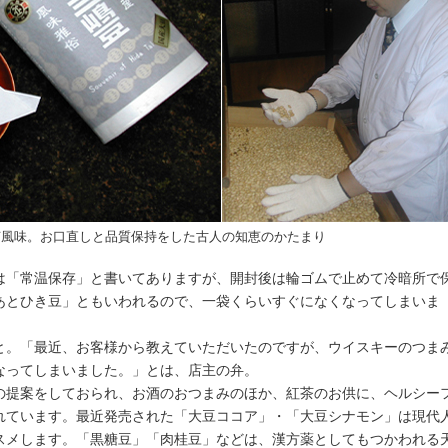
苔風味。お口直しと品質保持をした古人の知恵のかたまり
は「常温保存」と書いてありますが、開封後は輪ゴムで止めて冷暗所で
あとひき豆」ともいわれるので、一袋くらいすぐになくなってしまいま
と。「最近、お客様から教えていただいたのですが、ウイスキーのつま
なってしまいました。」とは、店主の弁。
の提案をしておられ、お酒のおつまみのほか、紅茶のお供に、ヘルシー
れています。最近発売された「大豆ココア」・「大豆シナモン」は現代
スメします。「黒糖豆」「肉桂豆」などは、漢方薬としてもつかわれる