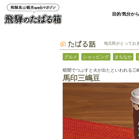
目的/気分か
地元民がとっておき
グルメ
ショッピング
まちなか
暗闇でつぶすと火が出たといわれる三嶋
馬印三嶋豆