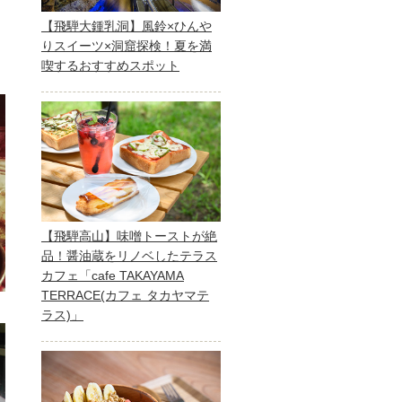
。
【飛騨大鍾乳洞】風鈴×ひんや
りスイーツ×洞窟探検！夏を満
喫するおすすめスポット
【飛騨高山】味噌トーストが絶
品！醤油蔵をリノベしたテラス
カフェ「cafe TAKAYAMA
TERRACE(カフェ タカヤマテ
ラス)」