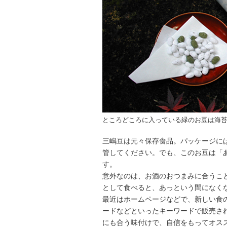
ところどころに入っている緑のお豆は海
三嶋豆は元々保存食品。パッケージに
管してください。でも、このお豆は「
す。
意外なのは、お酒のおつまみに合うこ
として食べると、あっという間になく
最近はホームページなどで、新しい食
ードなどといったキーワードで販売さ
にも合う味付けで、自信をもってオス