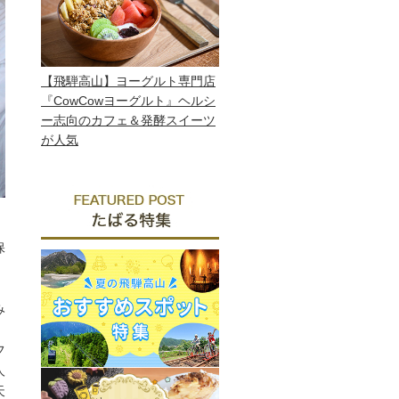
【飛騨高山】ヨーグルト専門店
『CowCowヨーグルト』ヘルシ
ー志向のカフェ＆発酵スイーツ
が人気
保
み
フ
人
天