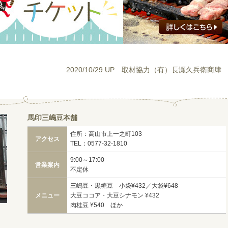
2020/10/29 UP 取材協力（有）長瀬久兵衛商肆
馬印三嶋豆本舗
住所：高山市上一之町103
アクセス
TEL：0577-32-1810
9:00～17:00
営業案内
不定休
三嶋豆・黒糖豆 小袋¥432／大袋¥648
メニュー
大豆ココア・大豆シナモン ¥432
肉桂豆 ¥540 ほか