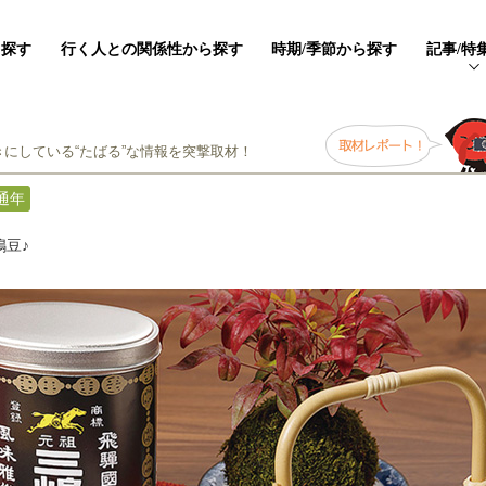
ら探す
行く人との関係性から探す
時期/季節から探す
記事/特
にしている“たばる”な情報を突撃取材！
通年
豆♪