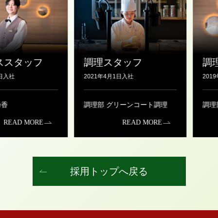
スタッフ
調理スタッフ
調理
入社
2021年4月1日入社
2019
香
調理部 グリーンコート調理
調理部
READ MORE
READ MORE
採用トップへ戻る